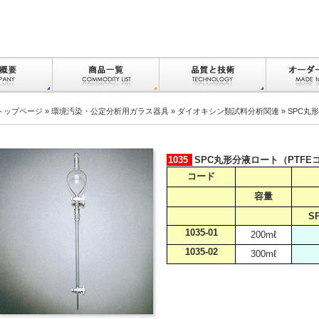
トップページ
»
環境汚染・公定分析用ガラス器具
»
ダイオキシン類試料分析関連
» SPC丸
1035
SPC丸形分液ロート（PTFE
コード
容量
S
1035-01
200mℓ
1035-02
300mℓ