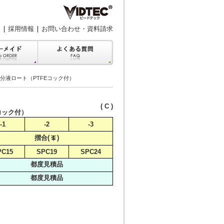
採用情報
お問い合わせ・資料請求
形分液ロート（PTFEコック付）
( C )
コック付）
-1
-2
-3
摺合(
)
PC15
SPC19
SPC24
都度見積品
都度見積品