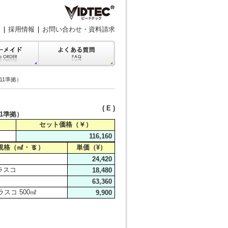
採用情報
お問い合わせ・資料請求
011準拠）
( E )
11準拠）
セット価格（￥）
116,160
規格（㎖・
）
単価（¥）
24,420
ラスコ
18,480
63,360
スコ 500㎖
9,900