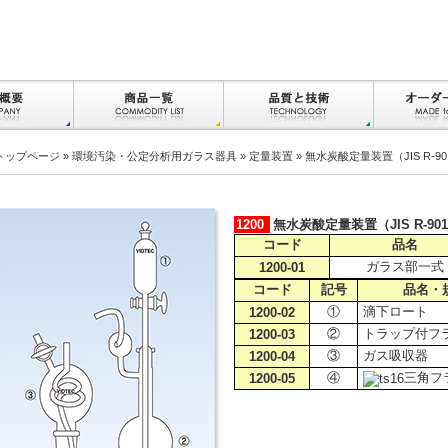
トップページ
»
環境汚染・公定分析用ガラス器具
»
定量装置
» 無水炭酸定量装置（JIS R-9
1200
無水炭酸定量装置（JIS R-90
コード
品名
ガラス部一式
1200-01
コード
記号
品名・
①
滴下ロート
1200-02
②
トラップ付フ
1200-03
③
ガス吸収器
1200-04
④
三角フラ
1200-05