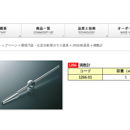
トップページ
»
環境汚染・公定分析用ガラス器具
»
JIS分析器具
» 滴数計
1266
滴数計
コード
容量（
1266-01
5