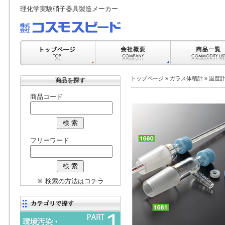
理化学実験硝子器具製造メーカー
トップページ
»
ガラス体積計
»
温度
商品を探す
商品コード
フリーワード
※ 検索の方法はコチラ