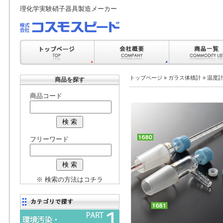
理化学実験硝子器具製造メーカー
トップページ
»
ガラス体積計
»
温度
商品を探す
商品コード
フリーワード
※ 検索の方法はコチラ