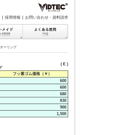
採用情報
お問い合わせ・資料請求
用オーリング
( E )
グ
フッ素ゴム価格（￥）
600
600
680
830
900
1,500