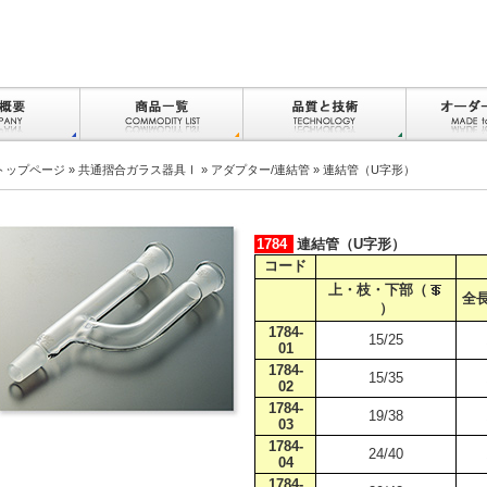
トップページ
»
共通摺合ガラス器具Ⅰ
»
アダプター/連結管
» 連結管（U字形）
1784
連結管（U字形）
コード
上・枝・下部（
全
）
1784-
15/25
01
1784-
15/35
02
1784-
19/38
03
1784-
24/40
04
1784-