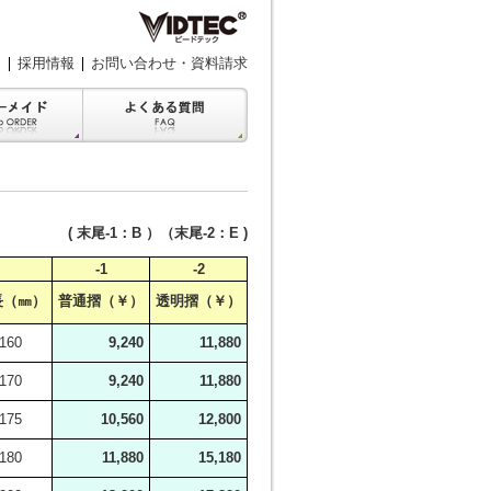
採用情報
お問い合わせ・資料請求
( 末尾-1：B ）（末尾-2：E )
-1
-2
長（㎜）
普通摺（￥）
透明摺（￥）
160
9,240
11,880
170
9,240
11,880
175
10,560
12,800
180
11,880
15,180