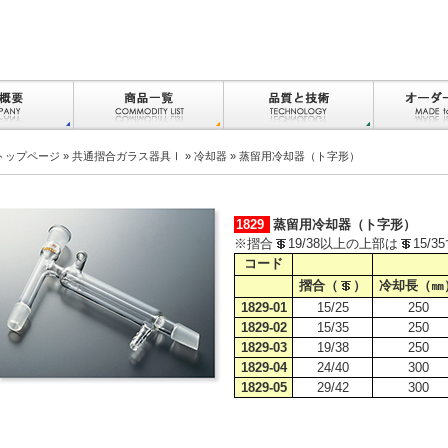
トップページ
»
共通摺合ガラス器具Ⅰ
»
冷却器
» 蒸留用冷却器（ト字形）
1829
蒸留用冷却器（ト字形）
※摺合
19/38以上の上部は
15/
コード
摺合（
）
冷却長（㎜
1829-01
15/25
250
1829-02
15/35
250
1829-03
19/38
250
1829-04
24/40
300
1829-05
29/42
300