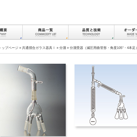
トップページ
»
共通摺合ガラス器具Ⅰ
»
分溜
» 分溜受器（減圧用曲管形・角度105°・4本足