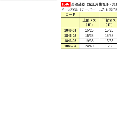
1846
分溜受器（減圧用曲管形・角度1
※下記摺合（テーパー）以外も製作
コード
上部メス
下部オス
（
）
（
）
1846-01
15/25
15/25
1846-02
15/35
15/35
1846-03
19/38
15/35
1846-04
24/40
15/35