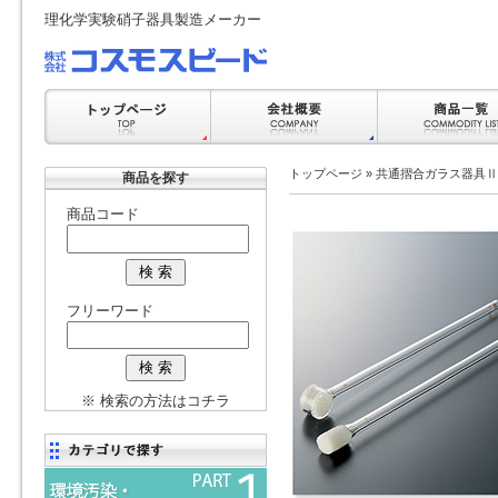
理化学実験硝子器具製造メーカー
トップページ
»
共通摺合ガラス器具Ⅱ
商品を探す
商品コード
フリーワード
※ 検索の方法はコチラ