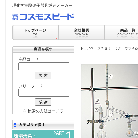
理化学実験硝子器具製造メーカー
トップページ
»
セミ・ミクロガラス器
商品を探す
商品コード
フリーワード
※ 検索の方法はコチラ