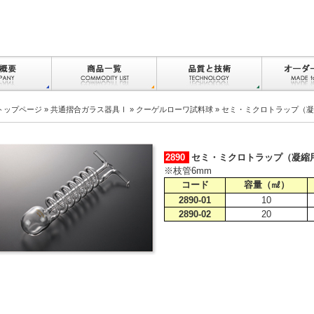
トップページ
»
共通摺合ガラス器具Ⅰ
»
クーゲルローワ試料球
» セミ・ミクロトラップ（
2890
セミ・ミクロトラップ（凝縮
※枝管6mm
コード
容量（㎖）
2890-01
10
2890-02
20