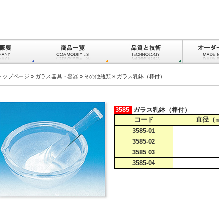
トップページ
»
ガラス器具・容器
»
その他瓶類
» ガラス乳鉢（棒付）
3585
ガラス乳鉢（棒付）
コード
直径（
3585-01
3585-02
3585-03
3585-04