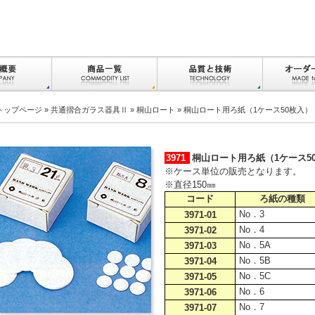
トップページ
»
共通摺合ガラス器具Ⅱ
»
桐山ロート
» 桐山ロート用ろ紙（1ケース50枚入）
3971
桐山ロート用ろ紙（1ケース5
※ケース単位の販売となります。
※直径150㎜
コード
ろ紙の種類
No．3
3971-01
No．4
3971-02
No．5A
3971-03
No．5B
3971-04
No．5C
3971-05
No．6
3971-06
No．7
3971-07