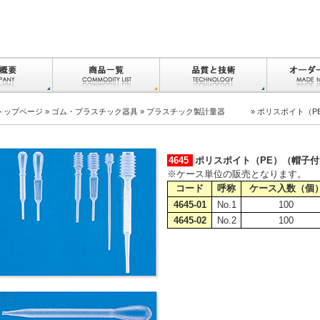
トップページ
»
ゴム・プラスチック器具
»
プラスチック製計量器
» ポリスポイト（P
4645
ポリスポイト（PE）（帽子付
※ケース単位の販売となります。
コード
呼称
ケース入数（個
4645-01
No.1
100
4645-02
No.2
100