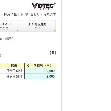
採用情報
お問い合わせ・資料請求
E）（帽子付）
( E )
）
）
摘要
ケース価格（￥）
目安目盛付
2,000
目安目盛付
2,000