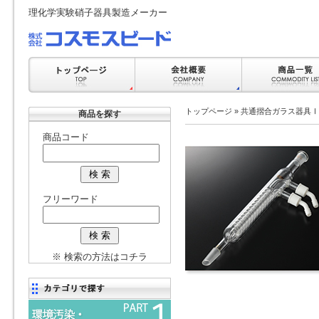
理化学実験硝子器具製造メーカー
トップページ
»
共通摺合ガラス器具Ⅰ
商品を探す
商品コード
フリーワード
※ 検索の方法はコチラ