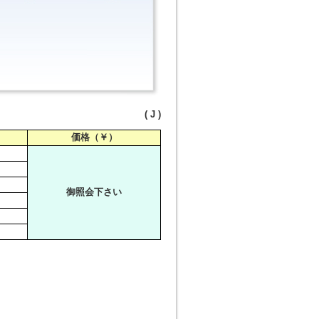
( J )
価格（￥）
御照会下さい