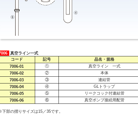
7006
真空ライン一式
コード
記号
品名・規格
①
真空ライン 一式
7006-01
②
本体
7006-02
③
連結管
7006-03
④
GLトラップ
7006-04
⑤
リークコック付連結管
7006-05
⑥
真空ポンプ接続用配管
7006-06
※下部の摺りサイズは15／35です。