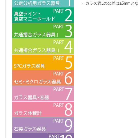
・ ガラス管Lの公差は±5mmと