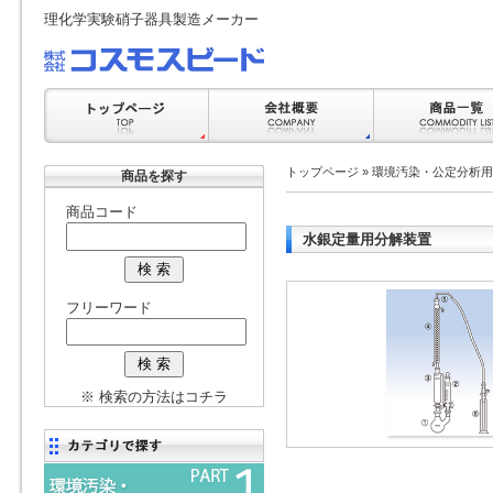
理化学実験硝子器具製造メーカー
トップページ
»
環境汚染・公定分析用
商品を探す
商品コード
水銀定量用分解装置
フリーワード
※ 検索の方法はコチラ