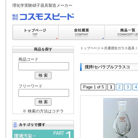
理化学実験硝子器具製造メーカー
トップページ
»
共通摺合ガラス器具Ⅰ
商品を探す
商品コード
撹拌/セパラブルフラスコ
フリーワード
Page 1 of 5
1
2
3
4
※ 検索の方法はコチラ