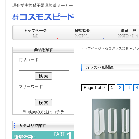
理化学実験硝子器具製造メーカー
トップページ
»
石英ガラス器具
»
ガ
商品を探す
商品コード
ガラスセル関連
フリーワード
Page 1 of 9
1
2
3
4
※ 検索の方法はコチラ