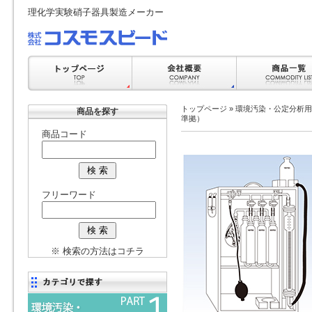
理化学実験硝子器具製造メーカー
トップページ
»
環境汚染・公定分析用
商品を探す
準拠）
商品コード
フリーワード
※ 検索の方法はコチラ