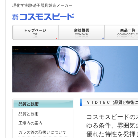
理化学実験硝子器具製造メーカー
ＶＩＤＴＥＣ（品質と技術
品質と技術
品質と技術
コスモスビードの
工場内の案内
ゆる条件、雰囲気
ガラス管の取扱いについて
優れた特性を発揮