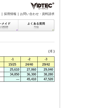
採用情報
お問い合わせ・資料請求
( E )
-1
-2
-3
15/25
24/40
29/42
25,610
27,060
29,040
34,850
36,300
38,280
―
45,410
47,520