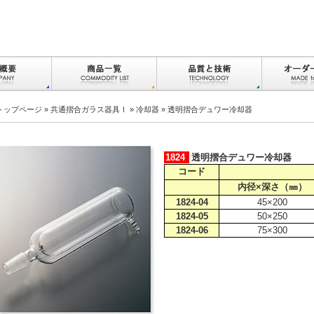
トップページ
»
共通摺合ガラス器具Ⅰ
»
冷却器
» 透明摺合デュワー冷却器
1824
透明摺合デュワー冷却器
コード
内径×深さ（㎜）
1824-04
45×200
1824-05
50×250
1824-06
75×300