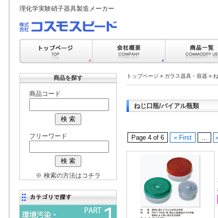
理化学実験硝子器具製造メーカー
トップページ
»
ガラス器具・容器
»
商品を探す
商品コード
ねじ口瓶/バイアル瓶類
フリーワード
Page 4 of 6
« First
...
※ 検索の方法はコチラ