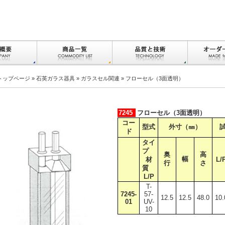
トップページ
»
石英ガラス器具
»
ガラスセル関連
» フローセル（3面透明）
7245
フローセル（3面透明）
コー
型式
外寸（㎜）
ド
タイ
プ
奥
高
幅
材
L/
行
さ
質
L/P
T-
7245-
57-
12.5
12.5
48.0
10.
01
UV-
10