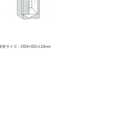
枝管サイズ：OD4×ID2×L10mm