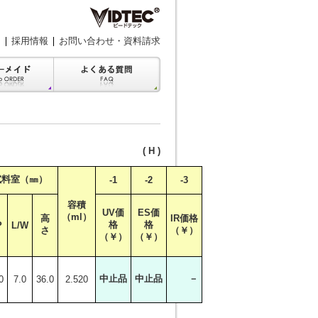
採用情報
お問い合わせ・資料請求
( H )
試料室（㎜）
-1
-2
-3
容積
UV価
ES価
（ml）
高
IR価格
格
格
P
L/W
さ
（￥）
（￥）
（￥）
中止品
中止品
－
0
7.0
36.0
2.520