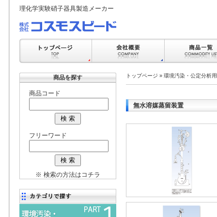
理化学実験硝子器具製造メーカー
トップページ
»
環境汚染・公定分析用
商品を探す
商品コード
無水溶媒蒸留装置
フリーワード
※ 検索の方法はコチラ